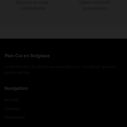
Discutez en toute
Créez votre profil
confidentialité
gratuitement
Plan Cul en Belgique
La plateforme de référence pour plan cul. Inscription gratuite,
profils vérifiés.
Navigation
Accueil
Contact
Connexion