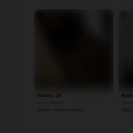
♀
♀
Nouara, 26
Raph
Lion • Artiste
Gémea
Deinze • Flandre orientale
Deinze