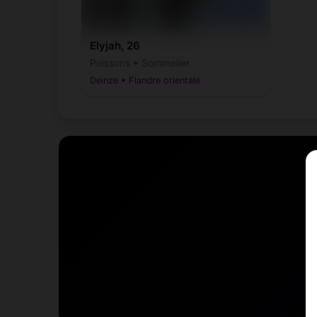
Elyjah, 26
Poissons • Sommelier
Deinze • Flandre orientale