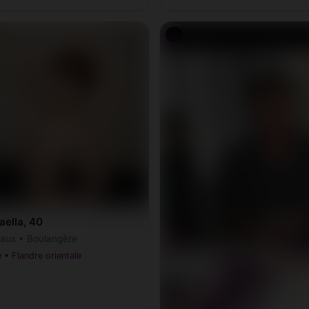
♂
aella, 40
ux • Boulangère
 • Flandre orientale