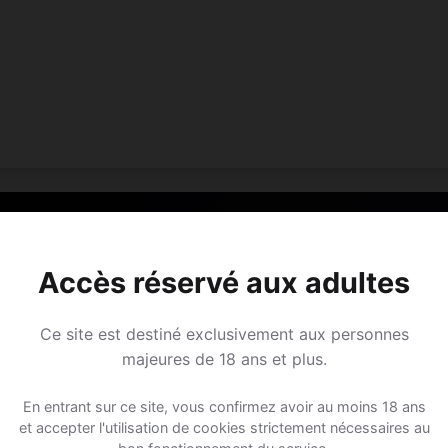
Plan Cul à Deinze
Accès réservé aux adultes
Rejoins les membres de Deinze et des alentours !
Ce site est destiné exclusivement aux personnes
majeures de 18 ans et plus.
S'inscrire gratuitement
En entrant sur ce site, vous confirmez avoir au moins 18 ans
et accepter l'utilisation de cookies strictement nécessaires au