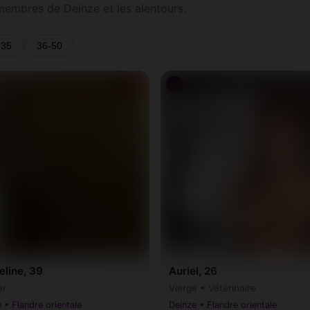
 membres de Deinze et les alentours.
-35
36-50
♀
line, 39
Auriel, 26
er
Vierge • Vétérinaire
 • Flandre orientale
Deinze • Flandre orientale