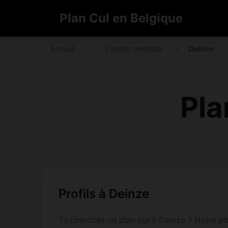
Plan Cul en Belgique
Accueil
›
Flandre orientale
›
Deinze
Pla
Profils à Deinze
Tu cherches un plan cul à Deinze ? Notre pl