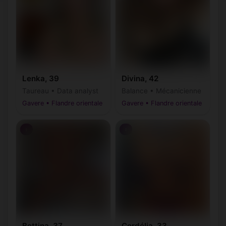
Lenka, 39
Divina, 42
Taureau • Data analyst
Balance • Mécanicienne
Gavere • Flandre orientale
Gavere • Flandre orientale
♀
♀
Bettina, 37
Cordélia, 33