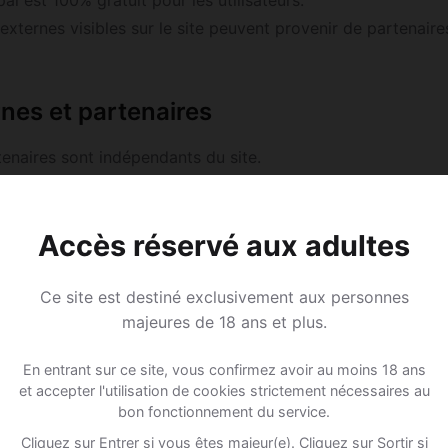
pal est 100% gratuit pour les utilisateurs.
externes visibles sur le site peuvent provenir de partenaires
rnes et partenaires
tenaires sont indépendants du site.
ns pas leurs tarifs, contenus ou conditions contractuelles.
Accès réservé aux adultes
e légale, utilise la page de contact du site.
Ce site est destiné exclusivement aux personnes
majeures de 18 ans et plus.
En entrant sur ce site, vous confirmez avoir au moins 18 ans
e N Sheridan, WY, 82801, United States
et accepter l'utilisation de cookies strictement nécessaires au
bon fonctionnement du service.
Cliquez sur Entrer si vous êtes majeur(e). Cliquez sur Sortir si