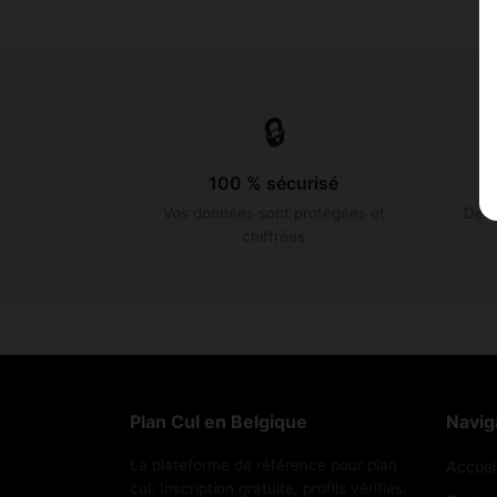
🔒
100 % sécurisé
Vos données sont protégées et
Des 
chiffrées
Plan Cul en Belgique
Navig
La plateforme de référence pour plan
Accuei
cul. Inscription gratuite, profils vérifiés.