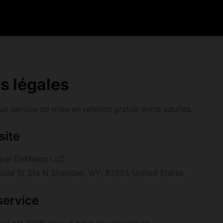
s légales
n service de mise en relation gratuit entre adultes.
site
é par DeMatos LLC.
uld St Ste N Sheridan, WY, 82801, United States
service