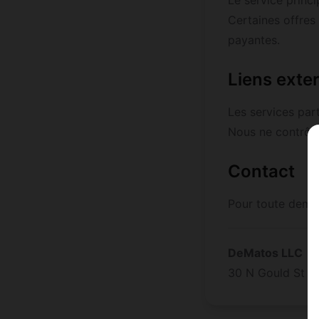
Le service princi
Certaines offres 
payantes.
Liens exte
Les services par
Nous ne contrôlo
Contact
Pour toute demand
DeMatos LLC
30 N Gould St St