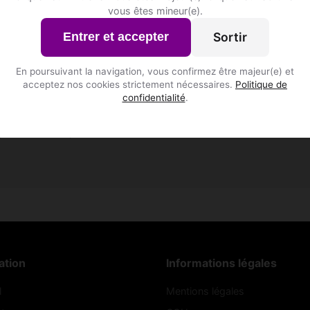
vous êtes mineur(e).
Sortir
Entrer et accepter
En poursuivant la navigation, vous confirmez être majeur(e) et
✅
💬
acceptez nos cookies strictement nécessaires.
Politique de
confidentialité
.
Profils vérifiés
Messagerie privée
profils authentiques et vérifiés
Discutez en toute confidentia
ation
Informations légales
l
Mentions légales