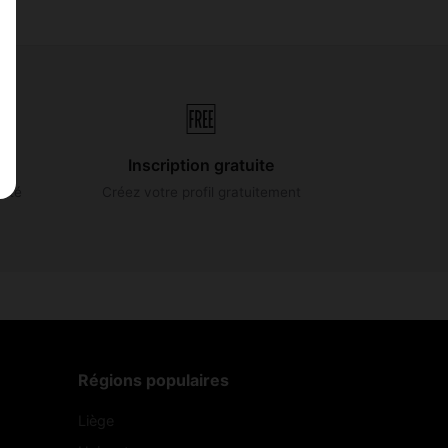
🆓
Inscription gratuite
lité
Créez votre profil gratuitement
Régions populaires
Liège