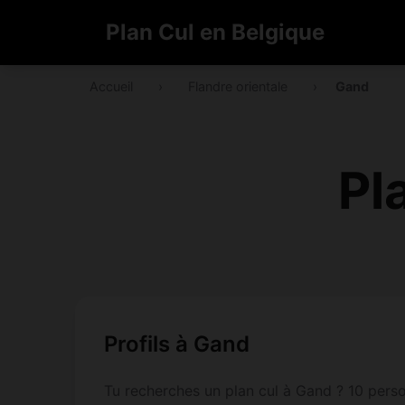
Plan Cul en Belgique
Accueil
›
Flandre orientale
›
Gand
Pl
Profils à Gand
Tu recherches un plan cul à Gand ? 10 person