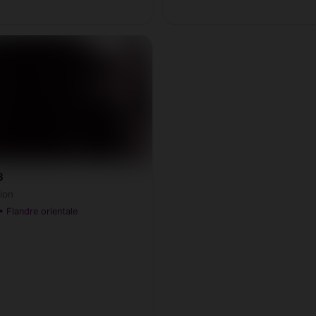
3
ion
 Flandre orientale