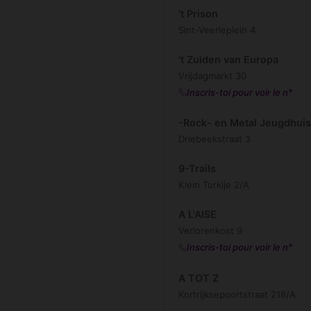
't Prison
Sint-Veerleplein 4
't Zuiden van Europa
Vrijdagmarkt 30
Inscris-toi pour voir le n°
-Rock- en Metal Jeugdhui
Driebeekstraat 3
9-Trails
Klein Turkije 2/A
A L'AISE
Verlorenkost 9
Inscris-toi pour voir le n°
A TOT Z
Kortrijksepoortstraat 218/A