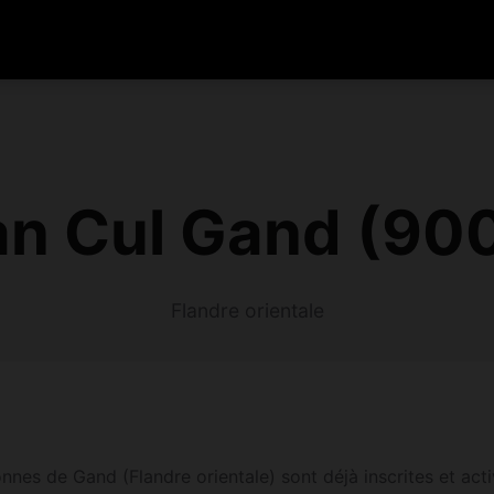
an Cul Gand (90
Flandre orientale
nes de Gand (Flandre orientale) sont déjà inscrites et activ