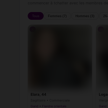
commencer à tchatter avec les membres d
Tous
Femmes (7)
Hommes (3)
26
♀
♀
Elara, 44
Loga
Sagittaire • Commerciale
Vierg
Gand • Flandre orientale
Gand •