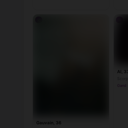
♂
♂
Al, 3
Scorp
Gand •
Gauvain, 36