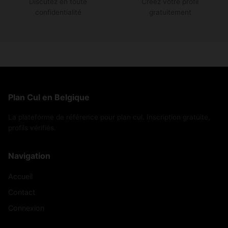
Discutez en toute
Créez votre profil
confidentialité
gratuitement
Plan Cul en Belgique
La plateforme de référence pour plan cul. Inscription gratuite,
profils vérifiés.
Navigation
Accueil
Contact
Connexion