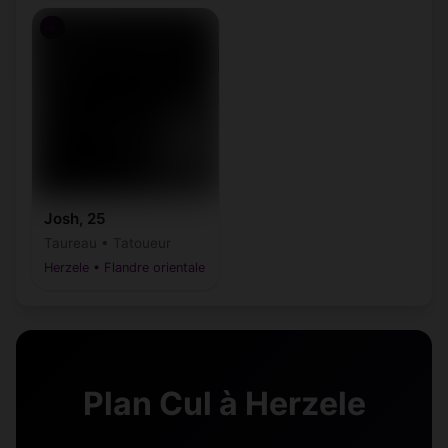
♂
Josh, 25
Taureau • Tatoueur
Herzele • Flandre orientale
Plan Cul à Herzele