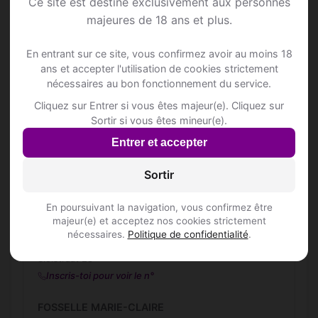
Ce site est destiné exclusivement aux personnes
Groenlaan 11
majeures de 18 ans et plus.
D.B.F. DOORS AND CONSTRUCTION
Molenstraat 40/c
En entrant sur ce site, vous confirmez avoir au moins 18
ans et accepter l'utilisation de cookies strictement
DE MOOR - GOOSSENS
nécessaires au bon fonctionnement du service.
Stationsstraat 184
Cliquez sur Entrer si vous êtes majeur(e). Cliquez sur
Inscris-toi pour voir le n°
Sortir si vous êtes mineur(e).
Entrer et accepter
De Mergelhoek
Stationsstraat 237
Sortir
De oude brug
En poursuivant la navigation, vous confirmez être
Borsbekestraat 185
majeur(e) et acceptez nos cookies strictement
nécessaires.
Politique de confidentialité
.
FOERTJES
Sleistraat 28
Inscris-toi pour voir le n°
FOSSELLE MARIE-CLAIRE