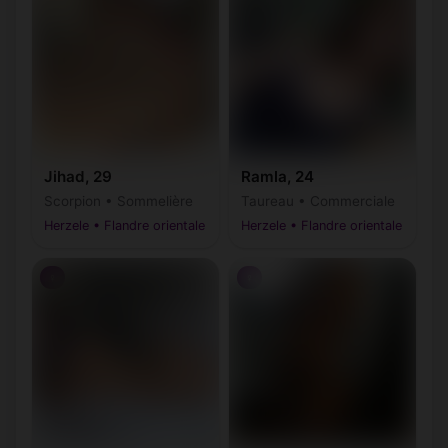
Jihad, 29
Ramla, 24
Scorpion • Sommelière
Taureau • Commerciale
Herzele • Flandre orientale
Herzele • Flandre orientale
♀
♀