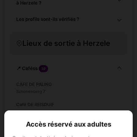
à Herzele ?
Les profils sont-ils vérifiés ?
Lieux de sortie à Herzele
📍 Caféss
19
CAFE DE PALING
Schonenberg 7
Café DE REISDUIF
Woubrechtstraat 8
Inscris-toi pour voir le n°
Accès réservé aux adultes
Coffee & Ride