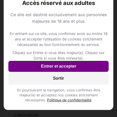
Accès réservé aux adultes
CAFE DECHAVANNES
Rue Chavannes 4
Ce site est destiné exclusivement aux personnes
majeures de 18 ans et plus.
CAFE DU MONDE
Rue Neuve 86
En entrant sur ce site, vous confirmez avoir au moins 18
Inscris-toi pour voir le n°
ans et accepter l'utilisation de cookies strictement
nécessaires au bon fonctionnement du service.
CAFE DU VELODROME
Chaussée de Nivelles 132
Cliquez sur Entrer si vous êtes majeur(e). Cliquez sur
Sortir si vous êtes mineur(e).
CAFE MIRONTI
Entrer et accepter
Rue de Gilly 182
Sortir
CAFE NON STOP
Rue des Bas Trieux 109
En poursuivant la navigation, vous confirmez être
majeur(e) et acceptez nos cookies strictement
CAFE.COM 2
nécessaires.
Politique de confidentialité
.
Rue de Turenne 37
CAROFANUM