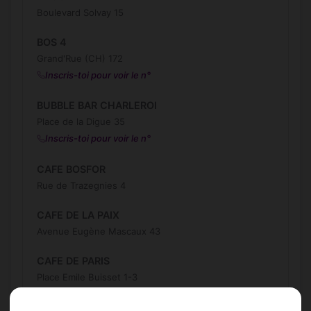
Boulevard Solvay 15
BOS 4
Grand'Rue (CH) 172
Inscris-toi pour voir le n°
BUBBLE BAR CHARLEROI
Place de la Digue 35
Inscris-toi pour voir le n°
CAFE BOSFOR
Rue de Trazegnies 4
CAFE DE LA PAIX
Avenue Eugène Mascaux 43
CAFE DE PARIS
Place Emile Buisset 1-3
Inscris-toi pour voir le n°