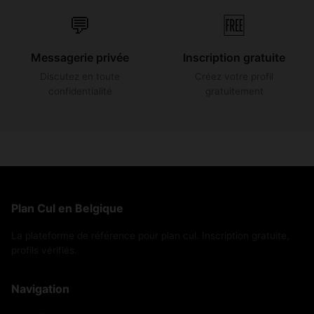
💬
🆓
Messagerie privée
Inscription gratuite
Discutez en toute
Créez votre profil
confidentialité
gratuitement
Plan Cul en Belgique
La plateforme de référence pour plan cul. Inscription gratuite,
profils vérifiés.
Navigation