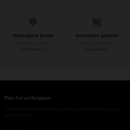
💬
🆓
Messagerie privée
Inscription gratuite
Discutez en toute
Créez votre profil
confidentialité
gratuitement
Plan Cul en Belgique
La plateforme de référence pour plan cul. Inscription gratuite,
profils vérifiés.