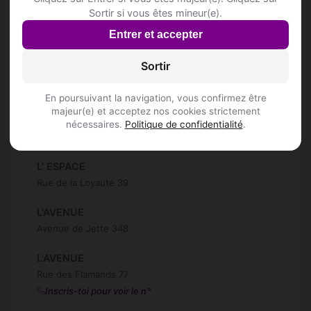
Sortir si vous êtes mineur(e).
Fanatan Gabriel
Entrer et accepter
Rue Ferdinand Lenoir 10/1
Sortir
JB ENTREPRISE
Rue Eugène De Smet 3
En poursuivant la navigation, vous confirmez être
majeur(e) et acceptez nos cookies strictement
KURUK
nécessaires.
Politique de confidentialité
.
Rue Honoré Longtin 80A
L' ESPACE
Rue de la Loyauté 39
L'AVENUE
Avenue de Jette 348
L'AVENUE
Rue des Flamands 77
Inscris-toi pour voir le n°